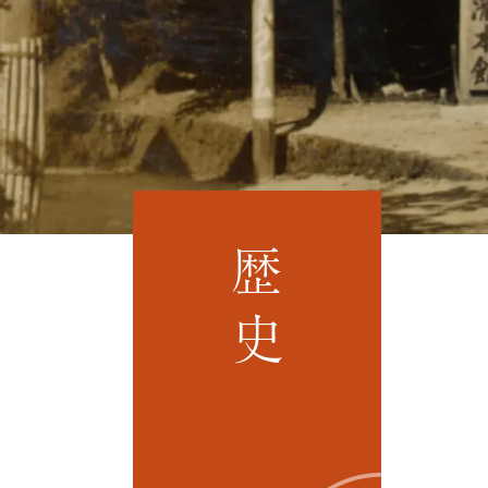
光
登
別
温
泉
の
過
ご
し
方
歴史
施
設
▼
日
帰
り
入
浴
ご