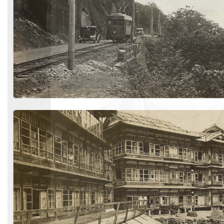
イ
ン
シ
ョ
ッ
プ
歴
史
よ
く
あ
る
ご
質
問
お
問
い
合