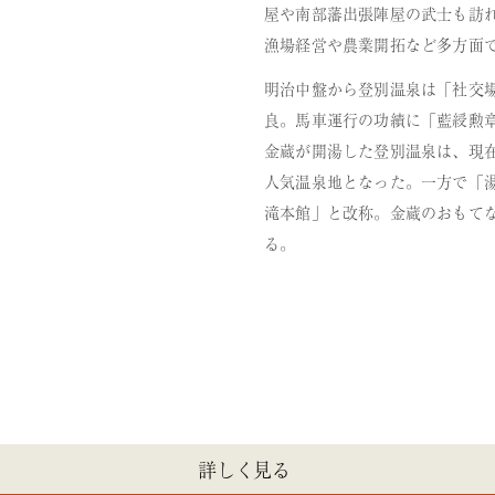
屋や南部藩出張陣屋の武士も訪
漁場経営や農業開拓など多方面
明治中盤から登別温泉は「社交
良。馬車運行の功績に「藍綬勲
金蔵が開湯した登別温泉は、現在
人気温泉地となった。一方で「湯
滝本館」と改称。金蔵のおもて
る。
詳しく見る