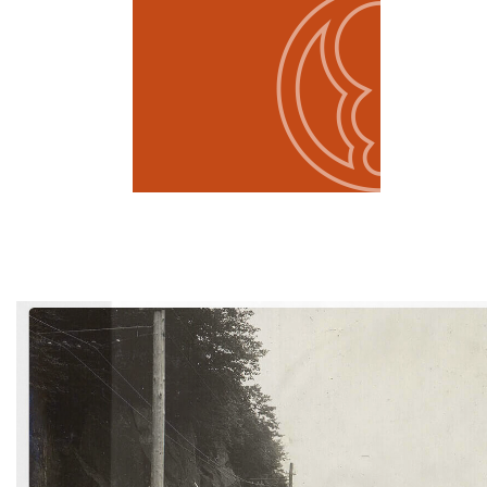
宿
泊
オ
プ
シ
ョ
ン
ご
宴
会・
会
議
ア
ク
セ
ス
オ
ン
ラ