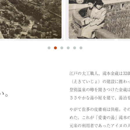
江戸の大工職人、滝本金蔵は32
（えきていじょ）の建設に携わ
登別温泉の噂を聞きつけた金蔵
い。
ささやかな湯小屋を建て、湯治
やがて佐多の皮膚病は快癒。そ
めた。これが「愛妻の湯」滝本
元来の利用者であったアイヌの