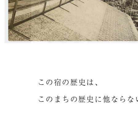
わ
せ
滝
本
だ
よ
り
この宿の歴史は、
このまちの歴史に他ならな