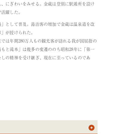
れ、にぎわいをみせる。金蔵は登別に駅逓所を設け
で活躍した。
場」として普及。湯治客の増加で金蔵は温泉道を改
章」が授けられた。
では年間280万人もの観光客が訪れる我が国屈指の
もと滝本」は幾多の変遷ののち昭和28年に「第一
なしの精神を受け継ぎ、現在に至っているのであ