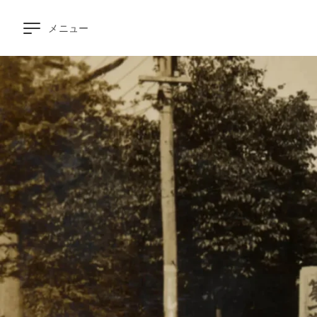
メニュー
空
室
検
索
大
浴
場
▼
お
食
事
▼
客
室
▼
周
辺
観