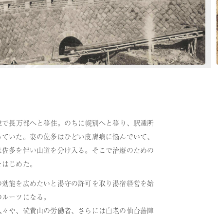
歳で長万部へと移住。のちに幌別へと移り、駅逓所
っていた。妻の佐多はひどい皮膚病に悩んでいて、
は佐多を伴い山道を分け入る。そこで治療のための
をはじめた。
の効能を広めたいと湯守の許可を取り湯宿経営を始
のルーツになる。
人々や、硫黄山の労働者、さらには白老の仙台藩陣