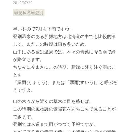
泉
2019/07/20
の
春夏秋冬＠登別
過
ご
し
早いもので7月も下旬ですね。
方
登別温泉のある胆振地方は北海道の中でも比較的涼
しく、またこの時期は雨も多いため、
施
設
山中にある登別温泉では、木々の青葉に降る雨で緑
▼
が際立ちます。
日
ちなみに今まさにこの時期、新緑に降り注ぐ雨のこ
帰
り
とを
入
「緑雨(りょくう)」または「翠雨(すいう)」と呼ぶそ
浴
うですよ。
ご
山の木々から近くの草木に目を移せば、
宿
この時期の風物詩の紫陽花をあちこちで見ることが
泊
オ
できます。
プ
登別では来週まで雨がつづく予報ですが、
シ
やがて来る夏の青空の前にこの初夏ならではの風景