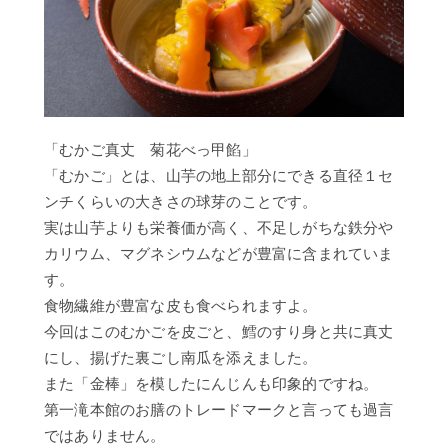
だ
よ
り
「むかご真丈 菊花べっ甲餡」
「むかご」とは、山芋の地上部分にできる直径１セ
ンチくらいの大きさの球芽のことです。
実は山芋よりも栄養価が高く、不足しがちな鉄分や
カリウム、マグネシウムなどが豊富に含まれていま
す。
食物繊維が豊富な皮も食べられますよ。
今回はこのむかごを皮ごと、鱈のすり身と共に真丈
にし、揚げた裏ごし南瓜を添えました。
また「金棒」を模したにんじんも印象的ですね。
第一滝本館のお膳のトレードマークと言っても過言
ではありません。