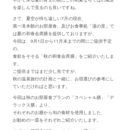
ョ
を楽しんで見るのも良いですね。
ン
さて、夏空が待ち遠しい7月の現在、
ご
宴
第一滝本館のお部屋食、及びお食事処「湯の里」で
会・
は夏の和食会席膳を提供しておりますが、
会
今回は、9月1日から11月末までの間にご提供予定
議
の、
ア
食欲をそそる「秋の和食会席膳」をご紹介いたしま
ク
す。
セ
ご提供まではまだ少し先ですが、
ス
秋の温泉旅行の計画と一緒に、お宿選びの参考にし
オ
ていただければと思います。
ン
ラ
今回は秋のお部屋食プランの「スペシャル膳」「デ
イ
ラックス膳」より、
ン
それぞれのお膳から旬の食材を使用しました、
シ
お勧めの一皿をそれぞれご紹介いたします。
ョ
ッ