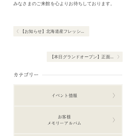
みなさまのご来館を心よりお待ちしております。
投
稿
ナ
Previous post:
【お知らせ】北海道産フレッシュドリンク3種 販売開始
ビ
ゲ
ー
Next post:
【本日グランドオープン】正面玄関が生まれ変わりました！
シ
ョ
カテゴリー
ン
イベント情報
お客様
メモリーアルバム