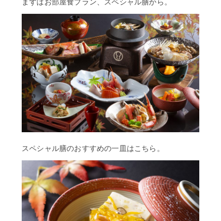
まずはお部屋食プラン、スペシャル膳から。
プ
歴
史
よ
く
あ
る
ご
質
問
お
問
スペシャル膳のおすすめの一皿はこちら。
い
合
わ
せ
滝
本