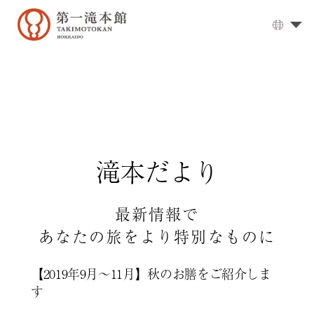
大
浴
場
▼
お
食
事
▼
滝本だより
客
室
▼
周
最新情報で
辺
あなたの旅をより特別なものに
観
光
【2019年9月～11月】秋のお膳をご紹介しま
登
す
別
温