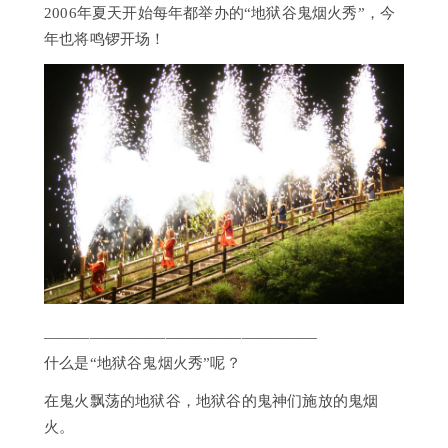
2006年夏天开始每年都举办的“地狱谷鬼烟火秀”，今
日
年也将鸣锣开场！
归
温
泉
浴
（不
住
宿）
住
宿
选
项
历
史
——————————————————
|
什么是“地狱谷鬼烟火秀”呢？
第
一
在鬼火飘荡的地狱谷，地狱谷的鬼神们施放的鬼烟
泷
火。
本