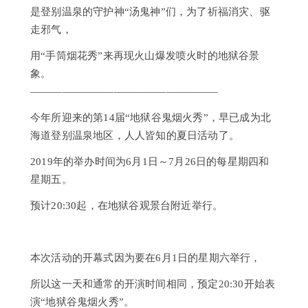
馆
是登别温泉的守护神“汤鬼神”们，为了祈福消灾、驱
走邪气，
常
见
用“手筒烟花秀”来再现火山爆发喷火时的地狱谷景
问
象。
题
——————————————————
咨
询
今年所迎来的第14届“地狱谷鬼烟火秀”，早已成为北
海道登别温泉地区，人人皆知的夏日活动了。
泷
本
2019年的举办时间为6月1日～7月26日的每星期四和
风
星期五。
采
预计20:30起，在地狱谷观景台附近举行。
本次活动的开幕式因为要在6月1日的星期六举行，
所以这一天和通常的开演时间相同，预定20:30开始表
演“地狱谷鬼烟火秀”。