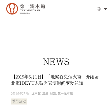
温
泉
大
浴
场
▼
用
餐
NEWS
客
房
【2019年6月1日】「地狱谷鬼烟火秀」介绍＆
交
北海IDEYU太鼓秀表演时间变动通知
通
方
2019/05/27
泷本馆
,
温泉
,
登別
,
第一泷本馆
式
季节活动
设
施