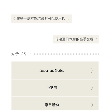
文
章
导
Previous post:
在第一泷本馆结账时可以使用PayPay了！
航
Next post:
传递夏日气息的当季套餐
カテゴリー
Important Notice
地狱节
季节活动