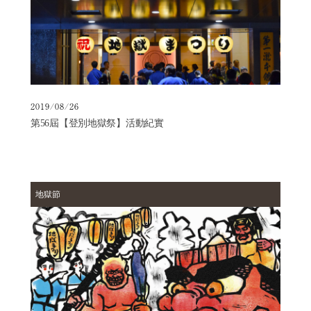
日
歸
溫
泉
一
日
遊
2019/08/26
第56屆【登別地獄祭】活動紀實
住
宿
選
項
地獄節
歷
史
常
見
問
題
向