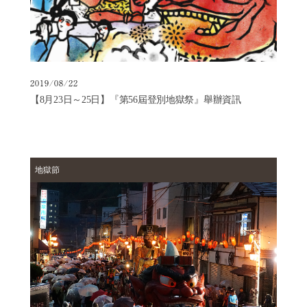
我
們
詢
問
瀧
2019/08/22
本
【8月23日～25日】『第56屆登別地獄祭』舉辦資訊
風
采
地獄節