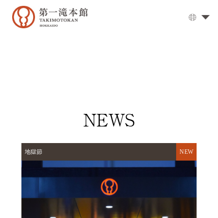
溫
泉
大
浴
場
▼
用
餐
NEWS
客
房
地獄節
交
通
方
式
設
施