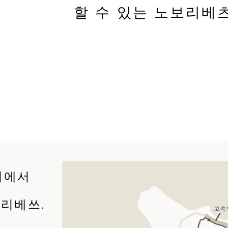
할 수 있는 노보리베
시에서
보리베쓰.