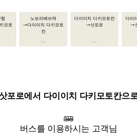
공항
노보리베쓰역
다이이치 다키모토칸
다이
다키모토
→다이이치 다키모토
→삿포로
→
칸
삿포로에서 다이이치 다키모토칸으
버스를 이용하시는 고객님