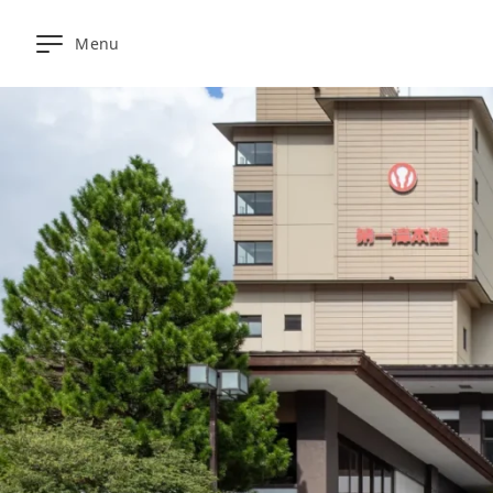
Menu
온
라
인
예
약
대
욕
탕
▼
식
사
객
실
오
시
는