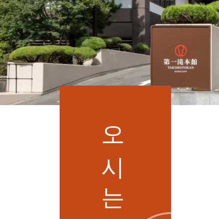
길
옵
션
서
비
스
하
루
온
천
오시는 길
시
설
역
사
자
주
하
는