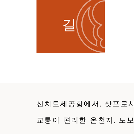
질
문
문
의
뉴
스
신치토세공항에서, 삿포로
교통이 편리한 온천지, 노