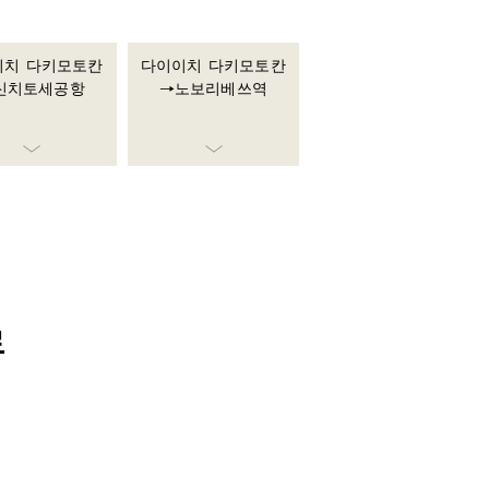
이치 다키모토칸
다이이치 다키모토칸
신치토세공항
→노보리베쓰역
로