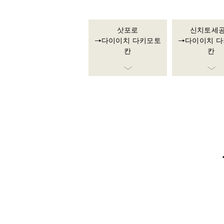
삿포로
신치토세
→다이이치 다키모토
→다이이치 
칸
칸