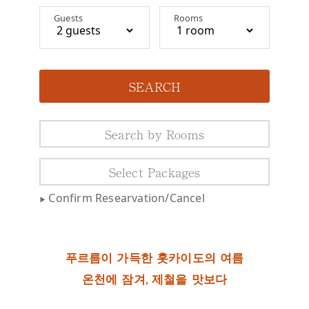
스
Guests
Rooms
하
루
온
천
시
설
Search by Rooms
역
사
Select Packages
자
주
Confirm Researvation/Cancel
하
는
질
문
푸르름이 가득한 홋카이도의 여름
온천에 잠겨, 제철을 맛보다
문
의