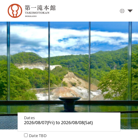
대
욕
탕
▼
식
사
객
실
오
시
는
길
옵
Dates
션
서
비
Date TBD