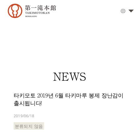
대
욕
탕
▼
식
사
객
NEWS
실
오
시
타키모토 2019년 6월 타키마루 봉제 장난감이
는
출시됩니다!
길
옵
2019/06/18
션
분류되지 않음
서
비