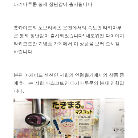
스
타키마루쿤 봉제 장난감이 출시됩니다!
하
루
훗카이도의 노보리베츠 온천에서의 속보인 타키마루
온
천
쿤 봉제 장난감이 출시되었습니다! 새로워진 다이이치
타키모토칸 기념품 가게에서 이 상품을 보러 오시길
시
바랍니다.
설
역
사
본관 아케이드 섹션인 저희의 인형뽑기에서의 상품 중
자
에 하나는 저희 마스코트인 타키마루쿤의 봉제 인형입
주
니다.
하
는
질
문
문
의