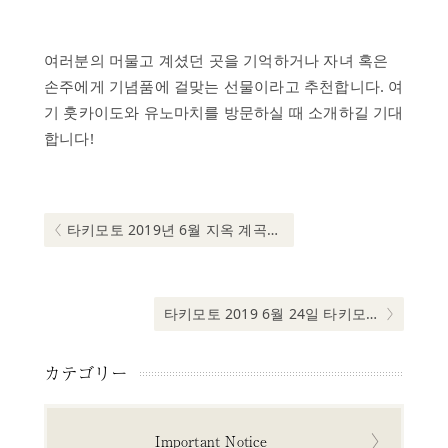
여러분의 머물고 계셨던 곳을 기억하거나 자녀 혹은
손주에게 기념품에 걸맞는 선물이라고 추천합니다. 여
기 훗카이도와 유노마치를 방문하실 때 소개하길 기대
합니다!
글
내
비
Previous post:
타키모토 2019년 6월 지옥 계곡에서의 오니 하나비 개막식
게
이
션
Next post:
타키모토 2019 6월 24일 타키모토 여름 축제와 어린이 박람회
カテゴリー
Important Notice