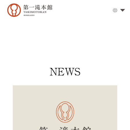
대
욕
탕
▼
식
사
객
NEWS
실
오
시
는
길
옵
션
서
비