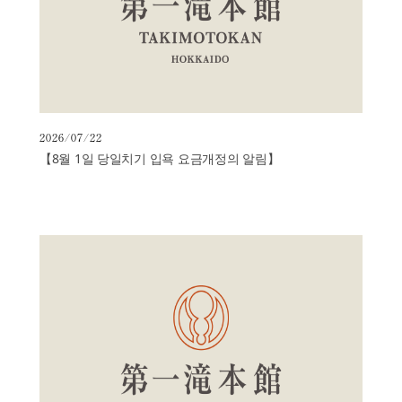
스
하
루
온
천
시
2026/07/22
설
【8월 1일 당일치기 입욕 요금개정의 알림】
역
사
자
주
하
는
질
문
문
의