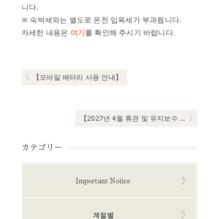
스
니다.
※ 숙박세와는 별도로 온천 입욕세가 부과됩니다.
하
자세한 내용은
여기
를 확인해 주시기 바랍니다.
루
온
글
천
내
시
비
Previous post:
【모바일 배터리 사용 안내】
설
게
역
이
사
션
Next post:
【2027년 4월 휴관 및 유지보수 안내】
자
주
カテゴリー
하
는
질
문
Important Notice
문
의
계절별