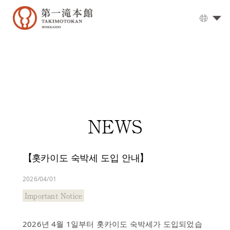
대
욕
탕
▼
식
사
객
NEWS
실
오
시
【홋카이도 숙박세 도입 안내】
는
길
2026/04/01
옵
Important Notice
션
서
2026년 4월 1일부터 홋카이도 숙박세가 도입되었습
비