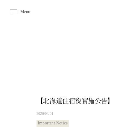
Menu
空
房
搜
尋
溫
泉
大
浴
場
▼
用
餐
【北海道住宿稅實施公告】
客
房
2026/04/01
交
Important Notice
通