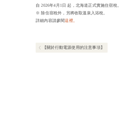
方
自 2026年4月1日 起，北海道正式實施住宿稅。
式
※ 除住宿稅外，另將收取溫泉入浴稅。
設
詳細內容請參閱
這裡。
施
文
日
章
歸
Previous post:
【關於行動電源使用的注意事項】
溫
導
泉
一
覽
日
遊
住
宿
選
項
歷
史
常