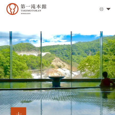
溫
泉
大
浴
場
▼
用
餐
客
房
交
通
方
式
設
施