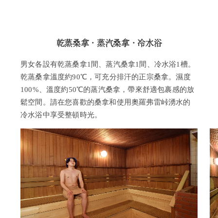
乾蒸桑拿・蒸汽桑拿・冷水浴
男女各設有乾蒸桑拿1間、蒸汽桑拿1間、冷水浴1槽。
乾蒸桑拿溫度約90℃，可充分排汗的正宗桑拿。濕度
100%、溫度約50℃的蒸汽桑拿，帶來舒適包裹感的放
鬆空間。請在您喜歡的桑拿和使用奧羅弗雷峠湧水的
冷水浴中享受整頓時光。