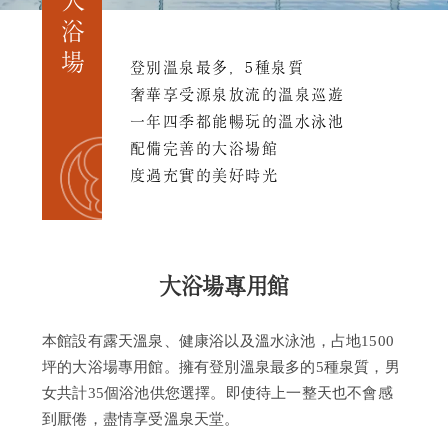
大浴場
日
歸
登別溫泉最多，5種泉質
溫
泉
奢華享受源泉放流的溫泉巡遊
一
一年四季都能暢玩的溫水泳池
日
配備完善的大浴場館
遊
度過充實的美好時光
住
宿
選
項
大浴場專用館
歷
史
本館設有露天溫泉、健康浴以及溫水泳池，占地1500
常
見
坪的大浴場專用館。擁有登別溫泉最多的5種泉質，男
問
女共計35個浴池供您選擇。即使待上一整天也不會感
題
到厭倦，盡情享受溫泉天堂。
向