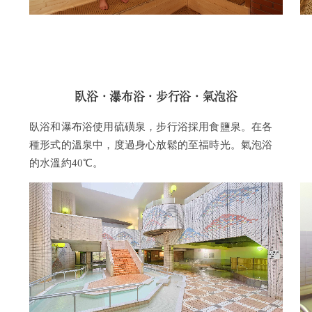
臥浴・瀑布浴・步行浴・氣泡浴
臥浴和瀑布浴使用硫磺泉，步行浴採用食鹽泉。在各
種形式的溫泉中，度過身心放鬆的至福時光。氣泡浴
的水溫約40℃。