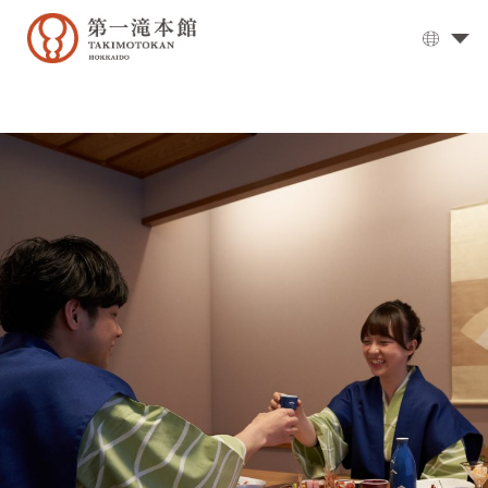
溫
泉
大
浴
場
▼
用
餐
客
房
交
通
方
式
設
施