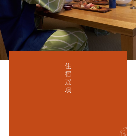
日
歸
溫
泉
一
日
遊
住
宿
住宿選項
選
項
歷
史
常
見
問
題
向