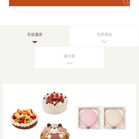
我
們
詢
問
住宿選項
免費選項
瀧
本
風
舞台秀
采