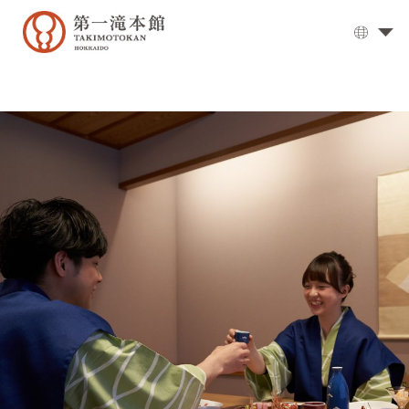
温
泉
大
浴
场
▼
用
餐
客
房
交
通
方
式
设
施