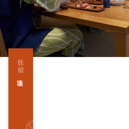
日
归
温
泉
浴
（不
住
宿）
住
住宿选项
宿
选
项
历
史
|
第
一
泷
本