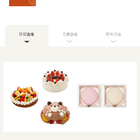
馆
常
见
问
住宿选项
免费选项
趣味活动
题
咨
询
泷
本
风
采