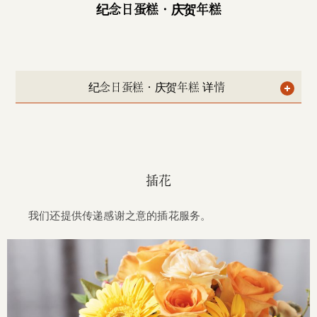
纪念日蛋糕・
庆贺年糕
纪念日蛋糕・庆贺年糕 详情
插花
我们还提供传递感谢之意的插花服务。