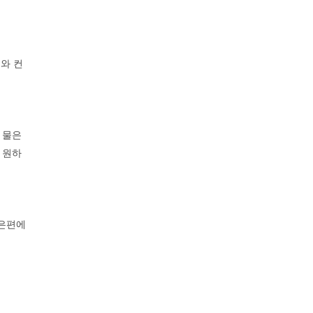
와 컨
 물은
 원하
맞은편에