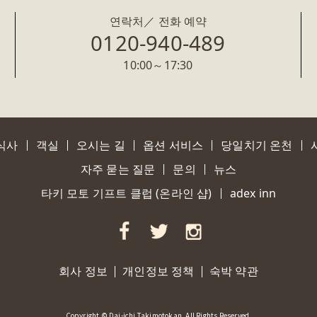
연락처／ 전화 예약
0120-940-489
10:00～17:30
식사
객실
오시는 길
옵션 서비스
당일치기 온천
자주 묻는 질문
문의
뉴스
타키 모토 기프트 클럽 (온라인 샵)
adex inn
회사 정보
개인정보 정책
숙박 약관
Copyright © Dai-ichi Takimotokan.
All Rights Reserved.