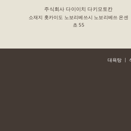
주식회사 다이이치 다키모토칸
소재지 홋카이도 노보리베쓰시 노보리베쓰 온센
초 55
대욕탕