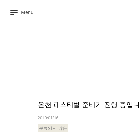
Menu
온
라
인
예
약
대
욕
탕
▼
식
사
온천 페스티벌 준비가 진행 중입니
객
실
2019/01/16
오
분류되지 않음
시
는