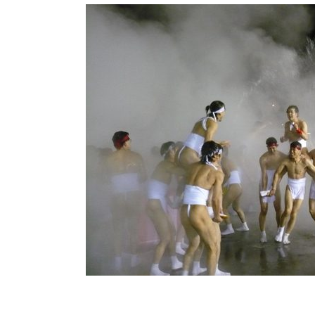
길
옵
션
서
비
스
하
루
온
천
시
설
역
사
자
주
하
는