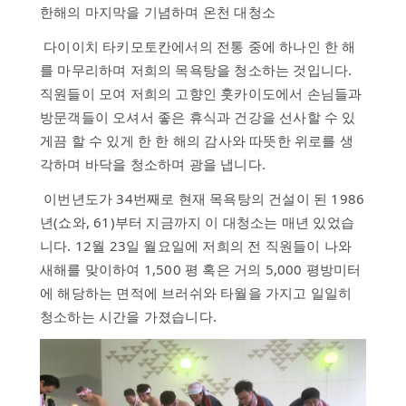
스
한해의 마지막을 기념하며 온천 대청소
하
다이이치 타키모토칸에서의 전통 중에 하나인 한 해
루
를 마무리하며 저희의 목욕탕을 청소하는 것입니다.
온
직원들이 모여 저희의 고향인 훗카이도에서 손님들과
천
방문객들이 오셔서 좋은 휴식과 건강을 선사할 수 있
시
게끔 할 수 있게 한 한 해의 감사와 따뜻한 위로를 생
설
각하며 바닥을 청소하며 광을 냅니다.
역
이번년도가 34번째로 현재 목욕탕의 건설이 된 1986
사
년(쇼와, 61)부터 지금까지 이 대청소는 매년 있었습
자
니다. 12월 23일 월요일에 저희의 전 직원들이 나와
주
새해를 맞이하여 1,500 평 혹은 거의 5,000 평방미터
하
에 해당하는 면적에 브러쉬와 타월을 가지고 일일히
는
질
청소하는 시간을 가졌습니다.
문
문
의