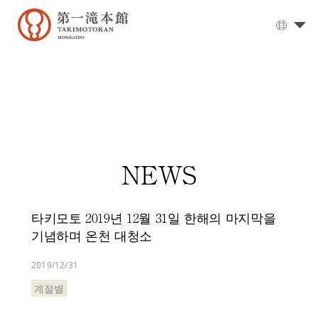
대
욕
탕
▼
식
사
객
NEWS
실
오
시
타키모토 2019년 12월 31일 한해의 마지막을
는
기념하며 온천 대청소
길
옵
2019/12/31
션
계절별
서
비