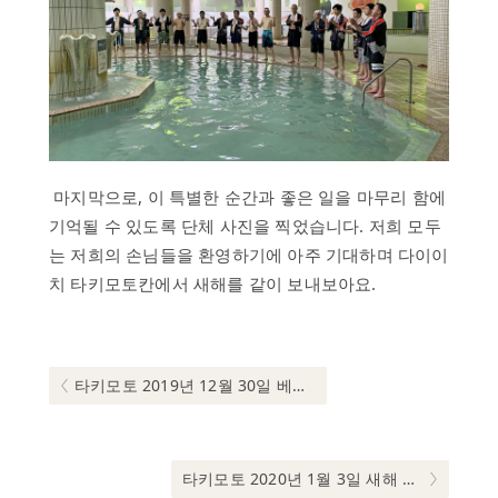
마지막으로, 이 특별한 순간과 좋은 일을 마무리 함에
기억될 수 있도록 단체 사진을 찍었습니다. 저희 모두
는 저희의 손님들을 환영하기에 아주 기대하며 다이이
치 타키모토칸에서 새해를 같이 보내보아요.
글
내
비
Previous post:
타키모토 2019년 12월 30일 베트남 식 요리에서부터 미얀마 식 요리를 다이이치 타키모토칸에서 즐겨보세요!
게
이
션
Next post:
타키모토 2020년 1월 3일 새해 복 많이 받으세요!