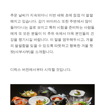
스
하
추운 날씨가 지속되더니 이번 새해 초에 점점 더 쌀쌀
루
온
해지고 있습니다. 감기 바이러스 또한 주변에서 많이
천
돌아다니는 걸로 보이고 특히 시험을 준비하는 사람들
에게 또 모든 분들이 이 추위 속에서 더욱 본인들의 건
시
강을 챙기시길 바랍니다. 이 말을 염두해두시고, 겨울
설
의 쌀쌀함을 잊을 수 있도록 따뜻하고 행복한 겨울 핫
역
팟(샤부샤부)을 소개합니다.
사
자
주
디럭스 버전에서부터 시작할 것입니다.
하
는
질
문
문
의