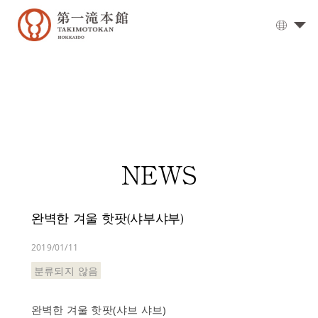
대
욕
탕
▼
식
사
객
NEWS
실
오
시
완벽한 겨울 핫팟(샤부샤부)
는
길
2019/01/11
옵
분류되지 않음
션
서
완벽한 겨울 핫팟(샤브 샤브)
비