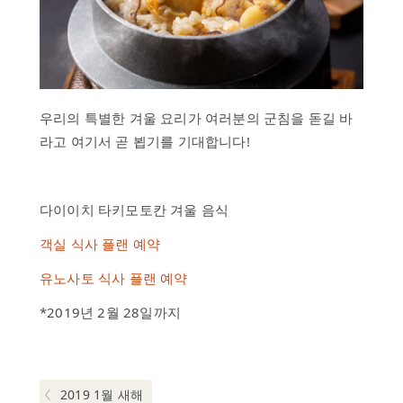
우리의 특별한 겨울 요리가 여러분의 군침을 돋길 바
라고 여기서 곧 뵙기를 기대합니다!
다이이치 타키모토칸 겨울 음식
객실 식사 플랜 예약
유노사토 식사 플랜 예약
*2019년 2월 28일까지
글
내
비
Previous post:
2019 1월 새해