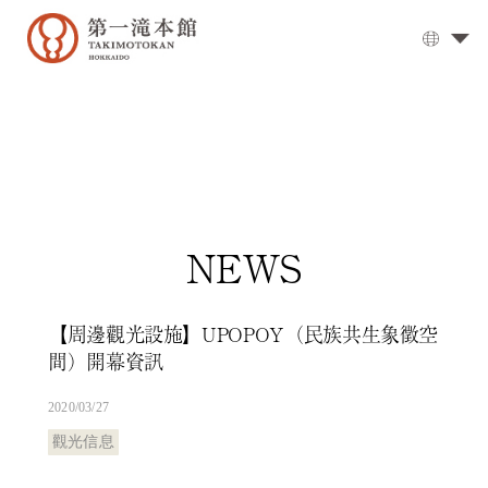
溫
泉
大
浴
場
▼
用
餐
NEWS
客
房
【周邊觀光設施】UPOPOY（民族共生象徵空
交
間）開幕資訊
通
方
2020/03/27
式
觀光信息
設
施