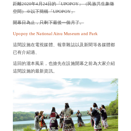
距離2020年4月24日的「UPOPOY」（民族共生象徵
日
空間）※以下簡稱「UPOPOY」
歸
溫
開幕日為止，只剩下最後一個月了。
泉
一
Upopoy the National Ainu Museum and Park
日
遊
這間設施在電視媒體、報章雜誌以及新聞等各媒體都
已有介紹過、
住
宿
這回的瀧本風采，也搶先在設施開幕之前為大家介紹
選
這間設施的最新資訊。
項
歷
史
常
見
問
題
向