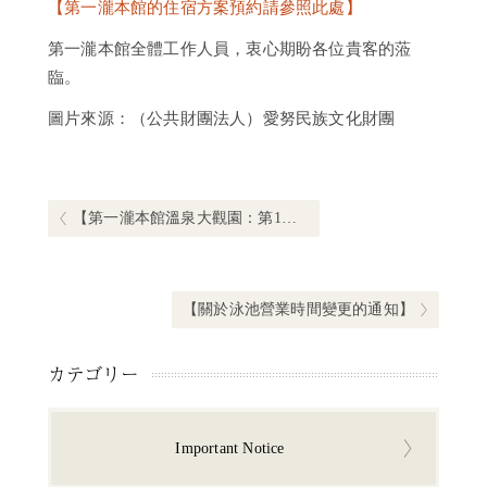
【第一瀧本館的住宿方案預約請參照此處】
第一瀧本館全體工作人員，衷心期盼各位貴客的蒞
臨。
圖片來源：（公共財團法人）愛努民族文化財團
文
章
導
Previous post:
【第一瀧本館溫泉大觀園：第1回】硫磺泉浴池簡介
覽
Next post:
【關於泳池營業時間變更的通知】
カテゴリー
Important Notice