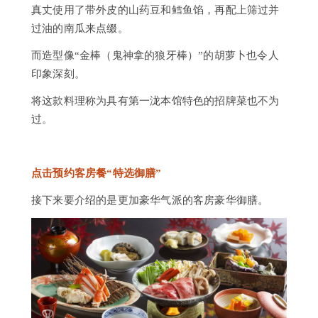
真丈使用了带外皮的山药豆和鳕鱼馅，再配上筛过并
过油的南瓜来点缀。
而造型像“金棒（鬼神拿的狼牙棒）”的胡萝卜也令人
印象深刻。
将这款料理称为具有第一泷本馆特色的招牌菜也不为
过。
点击预约客房餐“特选御膳”
接下来要介绍的是更加豪华气派的客房豪华御膳。