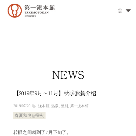
温
泉
大
浴
场
▼
用
餐
NEWS
客
房
【2019年9月～11月】秋季套餐介绍
交
通
2019/07/20
泷本馆
,
温泉
,
登別
,
第一泷本馆
方
式
春夏秋冬@登别
设
施
转眼之间就到了7月下旬了。