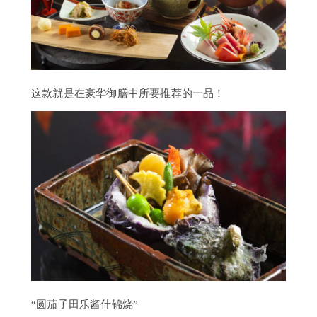
这款就是在豪华御膳中所要推荐的一品！
“圆茄子田乐酱什锦烧”