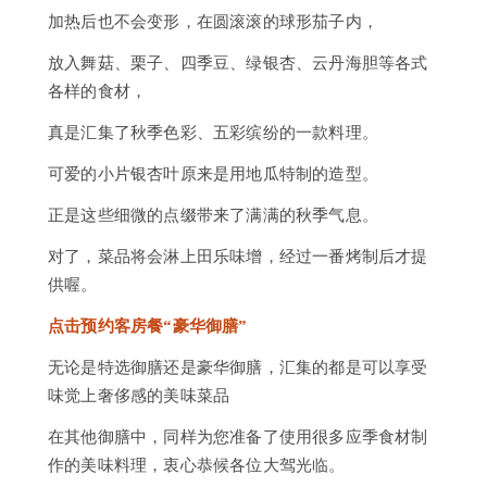
加热后也不会变形，在圆滚滚的球形茄子内，
放入舞菇、栗子、四季豆、绿银杏、云丹海胆等各式
各样的食材，
真是汇集了秋季色彩、五彩缤纷的一款料理。
可爱的小片银杏叶原来是用地瓜特制的造型。
正是这些细微的点缀带来了满满的秋季气息。
对了，菜品将会淋上田乐味增，经过一番烤制后才提
供喔。
点击预约客房餐“豪华御膳”
无论是特选御膳还是豪华御膳，汇集的都是可以享受
味觉上奢侈感的美味菜品
在其他御膳中，同样为您准备了使用很多应季食材制
作的美味料理，衷心恭候各位大驾光临。