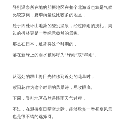
日
登别温泉所在地的胆振地区在整个北海道也算是气候
归
比较凉爽，夏季雨量也比较多的地区，
温
泉
处于四处环山地势的登别温泉，经过降雨的洗礼，周
浴
边的树林更是一番绿意盎然的景象。
（不
住
那么在日本，通常将这个时期的，
宿）
落在新绿上的雨水被称呼为“绿雨”或“翠雨”。
住
宿
选
从远处的群山将目光转移到近处的花草时，
项
紫阳花作为这个时期的风景诗，尽收眼底。
历
史
下周，登别地区虽然是降雨天气过程，
|
第
不过，在迎接夏日晴空之际，能够欣赏一番初夏风景
一
也是很不错的选择呀。
泷
本