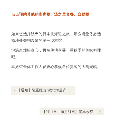
点击预约
其他的客房餐、汤之里套餐、自助餐
如果您选择秋天的日本北海道之旅，那么请您务必选
择地处登别温泉的第一泷本馆。
泡温泉放松身心，再奢侈地享受一番秋季的美味料理
吧。
本旅馆全体工作人员衷心恭候各位贵客的大驾光临。
文
章
导
Previous post:
【通知】隆重推出3款北海道产新鲜纯天然饮料
航
Next post:
【9月1日～10月31日】泷本收获祭2019相关信息