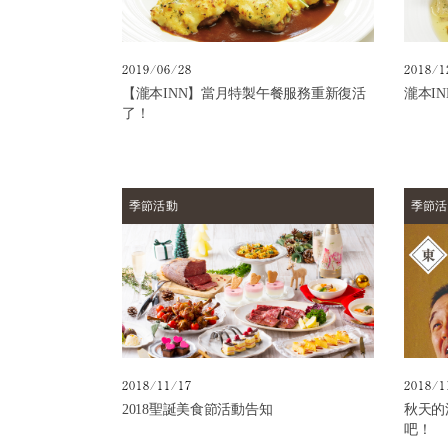
方
式
設
2019/06/28
2018/1
施
【瀧本INN】當月特製午餐服務重新復活
瀧本I
了！
日
歸
溫
泉
一
季節活動
季節活
日
遊
住
宿
選
項
2018/11/17
2018/1
歷
史
2018聖誕美食節活動告知
秋天的
吧！
常