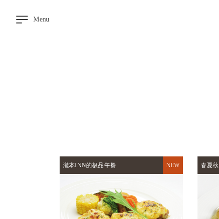
Menu
空
房
搜
尋
溫
泉
大
浴
場
▼
用
餐
瀧本INN的极品午餐
春夏秋
客
房
交
通