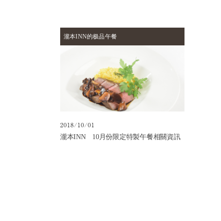
見
問
題
瀧本INN的极品午餐
向
我
們
詢
問
瀧
本
2018/10/01
風
瀧本INN 10月份限定特製午餐相關資訊
采