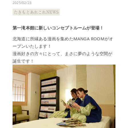
泉
2025/02/23
の
たきもとあれこれNEWS
過
ご
し
第一滝本館に新しいコンセプトルームが登場！
方
北海道に所縁ある漫画を集めたMANGA ROOMがオ
施
ープンいたします！
設
漫画好きの方々にとって、まさに夢のような空間が
▼
日
誕生です！
帰
り
入
浴
ご
宿
泊
オ
プ
シ