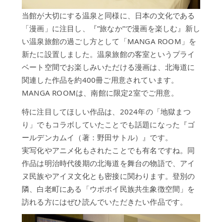
ョ
ン
当館が大切にする温泉と同様に、日本の文化である
「漫画」に注目し、『”旅なか”で漫画を楽しむ』新し
ご
い温泉旅館の過ごし方として「MANGA ROOM」を
宴
新たに設置しました。温泉旅館の客室というプライ
会・
会
ベート空間でお楽しみいただける漫画は、北海道に
議
関連した作品を約400冊ご用意されています。
MANGA ROOMは、南館に限定2室でご用意。
ア
ク
特に注目してほしい作品は、2024年の「地獄まつ
セ
り」でもコラボしていたことでも話題になった『ゴ
ス
ールデンカムイ（著：野田サトル）』です。
オ
実写化やアニメ化もされたことでも有名ですね。同
ン
作品は明治時代後期の北海道を舞台の物語で、アイ
ラ
イ
ヌ民族やアイヌ文化とも密接に関わります。登別の
ン
隣、白老町にある「ウポポイ民族共生象徴空間」を
シ
訪れる方にはぜひ読んでいただきたい作品です。
ョ
ッ