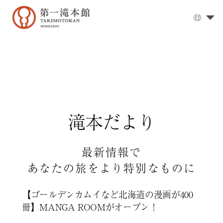
大
浴
場
▼
お
食
事
▼
滝本だより
客
室
▼
周
最新情報で
辺
あなたの旅をより特別なものに
観
光
【ゴールデンカムイなど北海道の漫画が400
登
冊】MANGA ROOMがオープン！
別
温