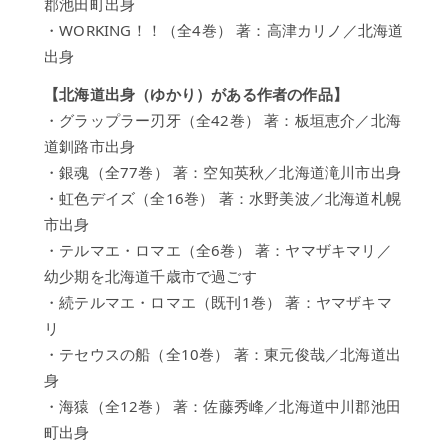
郡池田町出身
・WORKING！！（全4巻） 著：高津カリノ／北海道
出身
【北海道出身（ゆかり）がある作者の作品】
・グラップラー刃牙（全42巻） 著：板垣恵介／北海
道釧路市出身
・銀魂（全77巻） 著：空知英秋／北海道滝川市出身
・虹色デイズ（全16巻） 著：水野美波／北海道札幌
市出身
・テルマエ・ロマエ（全6巻） 著：ヤマザキマリ／
幼少期を北海道千歳市で過ごす
・続テルマエ・ロマエ（既刊1巻） 著：ヤマザキマ
リ
・テセウスの船（全10巻） 著：東元俊哉／北海道出
身
・海猿（全12巻） 著：佐藤秀峰／北海道中川郡池田
町出身