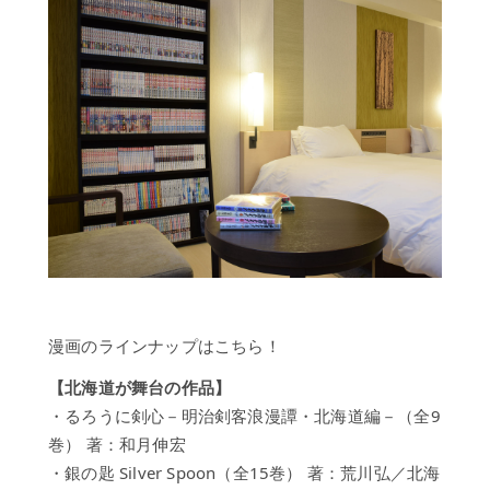
プ
歴
史
よ
く
あ
る
ご
質
問
お
問
い
漫画のラインナップはこちら！
合
わ
【北海道が舞台の作品】
せ
・るろうに剣心－明治剣客浪漫譚・北海道編－（全9
巻） 著：和月伸宏
滝
本
・銀の匙 Silver Spoon（全15巻） 著：荒川弘／北海