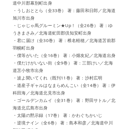
だ
道中川郡幕別町出身
よ
・うしおととら（全33巻） 著：藤田和日郎／北海道
り
旭川市出身
・じゃじゃ馬グルーミン★Up！（全26巻） 著：ゆ
うきまさみ／北海道虻田郡倶知安町出身
・君に届け（全30巻） 著：椎名軽穂／北海道苫前郡
羽幌町出身
・僕等がいた（全16巻） 著：小畑友紀／北海道出身
・僕だけがいない街（全9巻） 著：三部けい／北海
道苫小牧市出身
・波よ聞いてくれ（既刊11巻） 著：沙村広明
・道産子ギャルはなまらめんこい（全14巻） 著：伊
科田海／北海道北見市出身
・ゴールデンカムイ（全31巻） 著：野田サトル／北
海道北広島市出身
・太陽の黙示録（17巻） 著：かわぐちかいじ
・逆境ナイン（全6巻） 著：島本和彦／北海道中川