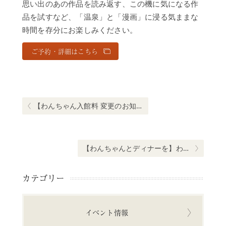
思い出のあの作品を読み返す、この機に気になる作
品を試すなど、「温泉」と「漫画」に浸る気ままな
時間を存分にお楽しみください。
ご予約・詳細はこちら
投
稿
ナ
Previous post:
【わんちゃん入館料 変更のお知らせ】
ビ
ゲ
ー
Next post:
【わんちゃんとディナーを】わんちゃんルームお部屋食プランが登場！
シ
ョ
カテゴリー
ン
イベント情報