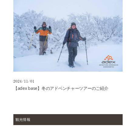
ョ
ン
ご
宴
会・
会
議
ア
ク
セ
ス
2024/11/01
オ
【adex base】冬のアドベンチャーツアーのご紹介
ン
ラ
イ
ン
シ
観光情報
ョ
ッ