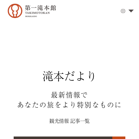
大
浴
場
▼
お
食
事
▼
滝本だより
客
室
▼
周
最新情報で
辺
あなたの旅をより特別なものに
観
光
観光情報 記事一覧
登
別
温