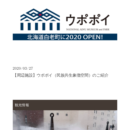
プ
歴
史
よ
く
あ
る
ご
質
問
2020/03/27
【周辺施設】ウポポイ（民族共生象徴空間）のご紹介
お
問
い
合
わ
観光情報
せ
滝
本