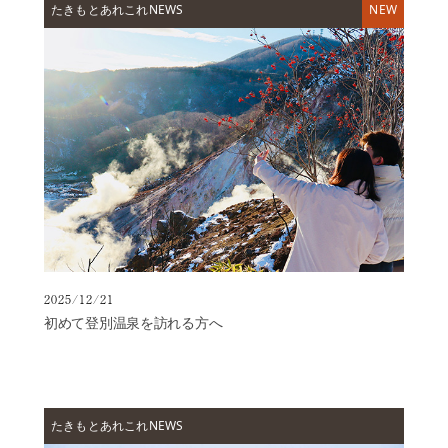
泉
たきもとあれこれNEWS
の
過
ご
し
方
施
設
▼
日
帰
り
入
浴
2025/12/21
初めて登別温泉を訪れる方へ
ご
宿
泊
オ
プ
たきもとあれこれNEWS
シ