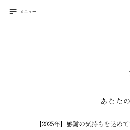
メニュー
空
室
検
索
大
浴
場
▼
お
食
事
▼
客
あなた
室
▼
周
辺
【2025年】感謝の気持ちを込め
観