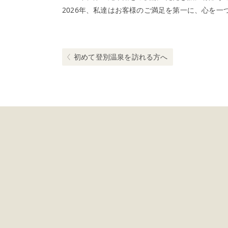
2026年、私達はお客様のご満足を第一に、心を
投
稿
Previous post:
初めて登別温泉を訪れる方へ
ナ
ビ
ゲ
ー
シ
ョ
ン