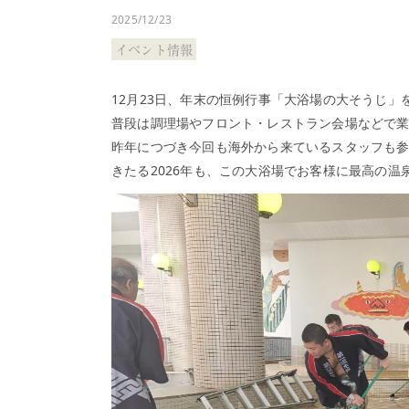
光
2025/12/23
登
イベント情報
別
温
泉
12月23日、年末の恒例行事「大浴場の大そうじ」
の
普段は調理場やフロント・レストラン会場などで
過
昨年につづき今回も海外から来ているスタッフも
ご
きたる2026年も、この大浴場でお客様に最高の
し
方
施
設
▼
日
帰
り
入
浴
ご