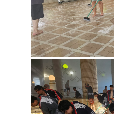
宿
泊
オ
プ
シ
ョ
ン
ご
宴
会・
会
議
ア
ク
セ
ス
オ
ン
ラ