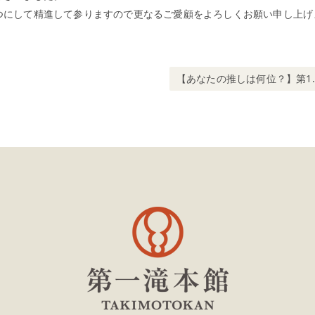
一つにして精進して参りますので更なるご愛顧をよろしくお願い申し上げ
Next post:
【あなたの推しは何位？】第1回 推し風呂総選挙・結果発表