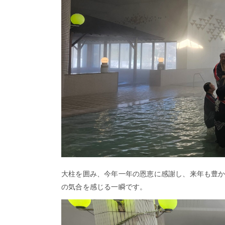
わ
せ
滝
本
だ
よ
り
大柱を囲み、今年一年の恩恵に感謝し、来年も豊
の気合を感じる一瞬です。