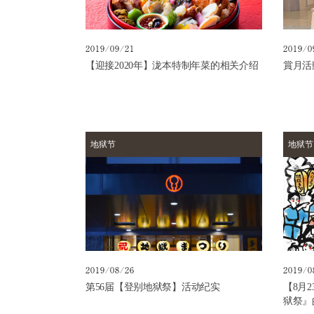
方
式
设
2019/09/21
2019/0
施
【迎接2020年】泷本特制年菜的相关介绍
賞月活
日
归
温
泉
浴
地狱节
地狱节
（不
住
宿）
住
宿
选
项
2019/08/26
2019/0
历
第56届【登别地狱祭】活动纪实
【8月
史
狱祭』