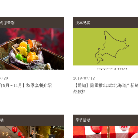
冬@登别
泷本见闻
7/20
2019/07/12
19年9月～11月】秋季套餐介绍
【通知】隆重推出3款北海道产新
然饮料
动
季节活动