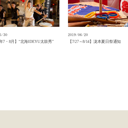
6/30
2019/06/20
9年7・8月】“北海IDEYU太鼓秀”
【7/27～8/14】泷本夏日祭通知