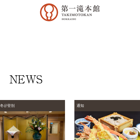
NEWS
冬@登别
通知