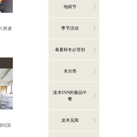
地狱节
季节活动
YU荞麦
春夏秋冬@登别
未分类
泷本INN的极品午
餐
泷本见闻
祭纪实