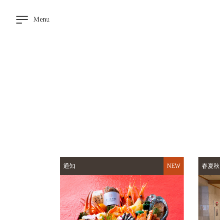
Menu
空
房
查
询
温
泉
大
浴
场
▼
用
餐
通知
春夏秋
客
房
交
通