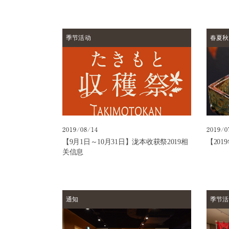
|
第
一
泷
季节活动
春夏秋
本
馆
常
见
问
题
咨
2019/08/14
2019/0
询
【9月1日～10月31日】泷本收获祭2019相
【20
关信息
泷
本
风
采
通知
季节活