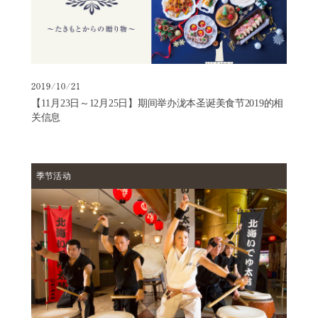
馆
常
见
问
题
2019/10/21
咨
【11月23日～12月25日】期间举办泷本圣诞美食节2019的相
询
关信息
泷
本
风
季节活动
采