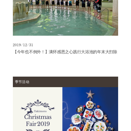
日
归
温
泉
浴
（不
住
2019/12/31
宿）
【今年也不例外！】满怀感恩之心践行大浴池的年末大扫除
住
宿
选
项
季节活动
历
史
|
第
一
泷
本