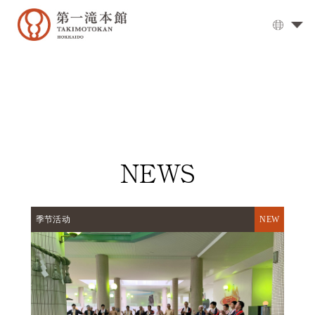
温
泉
大
浴
场
▼
用
餐
NEWS
客
房
季节活动
交
通
方
式
设
施