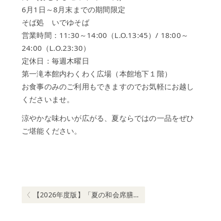
プ
6月1日～8月末までの期間限定
そば処 いでゆそば
歴
史
営業時間：11:30～14:00（L.O.13:45）/ 18:00～
24:00（L.O.23:30）
よ
定休日：毎週木曜日
く
あ
第一滝本館内わくわく広場（本館地下１階）
る
お食事のみのご利用もできますのでお気軽にお越し
ご
くださいませ。
質
問
涼やかな味わいが広がる、夏ならではの一品をぜひ
ご堪能ください。
お
問
い
合
投
わ
稿
せ
ナ
Previous post:
【2026年度版】「夏の和会席膳」ご紹介
滝
ビ
本