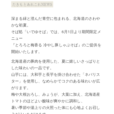
泉
たきもとあれこれNEWS
の
過
深まる緑と澄んだ青空に包まれる、北海道のさわや
ご
し
かな初夏。
方
そば処「いでゆそば」では、6月1日より期間限定メ
ニュー
施
設
『とろろと梅香る 冷やし豚しゃぶそば』のご提供を
▼
開始いたします。
日
帰
北海道産の豚肉を使用した、夏に嬉しいさっぱりと
り
した味わいの一品です。
入
山芋には、大和芋と長芋を掛け合わせた「ネバリス
浴
ター」を使用し、なめらかでコクのある味わいが広
ご
がります。
宿
梅や大根おろし、みょうが、大葉に加え、北海道産
泊
オ
トマトのほどよい酸味が爽やかに調和し、
プ
暑い季節や湯上りの火照った体にも心地よくお召し
シ