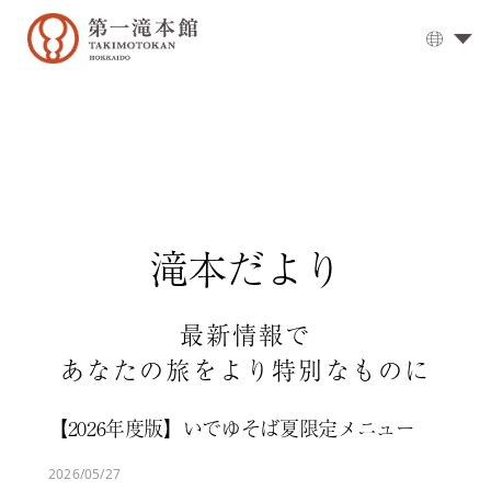
大
浴
場
▼
お
食
事
▼
滝本だより
客
室
▼
周
最新情報で
辺
あなたの旅をより特別なものに
観
光
【2026年度版】いでゆそば夏限定メニュー
登
別
2026/05/27
温