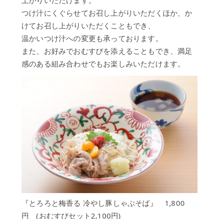
上がりいただけます。
ョ
つけ汁にくぐらせてお召し上がりいただくほか、か
ン
けてお召し上がりいただくこともでき、
ご
温かいつけ汁への変更も承っております。
宴
また、お好みでおむすびを添えることもでき、満足
会・
感のある組み合わせでもお楽しみいただけます。
会
議
ア
ク
セ
ス
オ
ン
ラ
イ
ン
シ
『とろろと梅香る 冷やし豚しゃぶそば』 1,800
ョ
ッ
円 (おむすびセット2,100円)