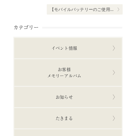
ゲ
だ
よ
ー
Next post:
【モバイルバッテリーのご使用に関するお願い】
り
シ
ョ
カテゴリー
ン
イベント情報
お客様
メモリーアルバム
お知らせ
たきまる