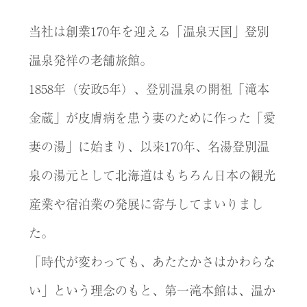
Access
当社は創業170年を迎える「温泉天国」登別
Online
Shop
温泉発祥の老舗旅館。
Banquet
1858年（安政5年）、登別温泉の開祖「滝本
Rooms
History
金蔵」が皮膚病を患う妻のために作った「愛
FAQs
妻の湯」に始まり、以来170年、名湯登別温
Contact
泉の湯元として北海道はもちろん日本の観光
News
産業や宿泊業の発展に寄与してまいりまし
た。
「時代が変わっても、あたたかさはかわらな
い」という理念のもと、第一滝本館は、温か