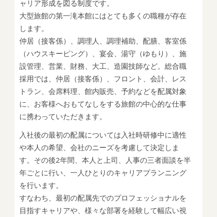
ャリア形成を図る制度です。
大型旅館の第一滝本館にはとても多くの職種が存在
します。
仲居（接客係）、調理人、調理補助、配膳、客室係
（ハウスキーピング）、宴会、湯守（ゆもり）、施
設管理、営業、財務、大工、造園技師など。総合職
採用では、仲居（接客係）、フロント、会計、レス
トラン、会席料理、館内販売、予約などを配属対象
に、お客様へおもてなしをする旅館の中心的な仕事
に携わっていただきます。
入社後の最初の配属については入社時研修中に適性
や本人の希望、会社のニーズを考慮して決定しま
す。その後2年間、本人と上司、人事の三者面談を半
年ごとに行い、一人ひとりのキャリアプランニング
を行います。
すなわち、最初の配属先でのプロフェッショナルを
目指すキャリアや、様々な部署を経験して幅広い視