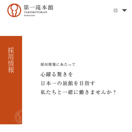
The
Grand
Bath
▼
Cuisine
採用情報
▼
Rooms
Activities
Travel
Guide
Facilities
▼
Day
visits
Options